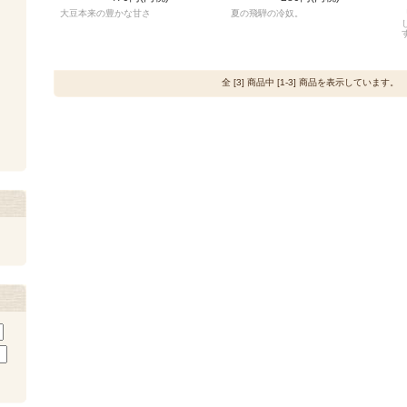
大豆本来の豊かな甘さ
夏の飛騨の冷奴。
全 [3] 商品中 [1-3] 商品を表示しています。