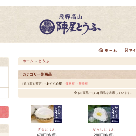
ホーム
とうふ
＞
カテゴリー別商品
[並び順を変更]
・おすすめ順
・価格順
・新着順
全 [3] 商品中 [1-3] 商品を表示しています。
ざるとうふ
からしとうふ
470円(内税)
280円(内税)