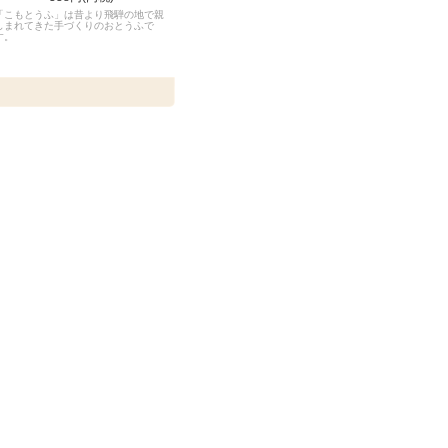
「こもとうふ」は昔より飛騨の地で親
しまれてきた手づくりのおとうふで
す。