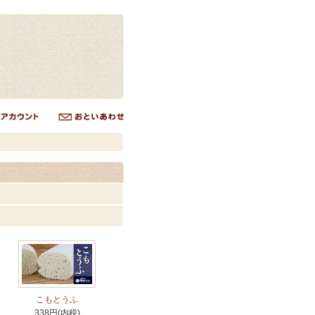
こもとうふ
338円(内税)