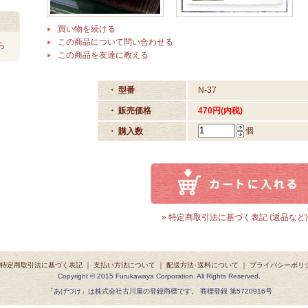
買い物を続ける
この商品について問い合わせる
ら
この商品を友達に教える
・ 型番
N-37
・ 販売価格
470円(内税)
個
・ 購入数
» 特定商取引法に基づく表記 (返品など)
特定商取引法に基づく表記
｜
支払い方法について
｜
配送方法･送料について
｜
プライバシーポリ
Copyright © 2015 Furukawaya Corporation. All Rights Reserved.
「あげづけ」は株式会社古川屋の登録商標です。 商標登録 第5720916号