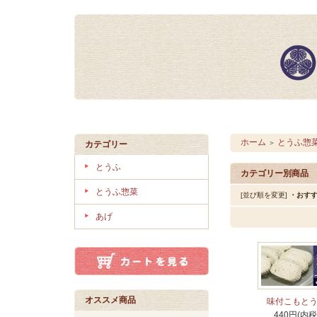
ホーム
とうふ惣
＞
カテゴリー
とうふ
カテゴリー別商品
とうふ惣菜
[並び順を変更]
・おす
あげ
オススメ商品
味付こもと
440円(内税