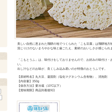
美しい自然に恵まれた飛騨の地でつくられた「こも豆腐」は飛騨地方
混じりけのないまろやかな味と歯ごたえ、素材のおいしさが感じられ
「こもとうふ」は、味付けをしておりませんので、お好みの味付け・
い。
出し汁などのお味が、良くしみ込み易いのが特徴のおとうふです。
【原材料名】丸大豆、凝固剤（塩化マグネシウム含有物）、消泡剤
【内容量】350g
【保存方法】要冷蔵（10℃以下）
【賞味期限】商品到着後9日